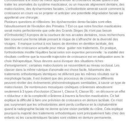
traiter les anomalies du système masticateur, ou un mauvais alignement dentaire, des
malocclusions, des dysharmonies faciales. L’orthodontiste aimerait savoir comment la
croissance en cours va se projeter et anticiper une potentielle dégradation faciale qui
appellerait une chirurgie.
Plusieurs questions et réflexions: les dysharmonies dento-faciales sont-elles
l’aboutissement de l’évolution des Primates ? Est-ce que notre fonction masticatoire
serait moins perfectionnée que celle des Grands Singes (ils n’ont pas besoin
d’Orthodontie)? A propos de la courbure de nos arcades dentaires, nous recherchons
bien souvent une forme idéale prenant le risque de s’affranchir de la diversité des
visages. Il manque surtout à nos bases de données en dentition lactéale, des
modèles de croissance actuelle pour mieux guider nos traitements. En pratique,
l’orthodontiste modifie l’équilibre facial selon son expertise personnelle : la stabilité des
résultats confirme que la nouvelle trajectoire de croissance est en adéquation avec le
choix thérapeutique. Nous devons aussi évoquer des situations riches
d’enseignement : certaines malocclusions se ressemblent au niveau occlusal. Les
classer dans la même rubrique d’anomalie est chose facile. Néanmoins des
traitements orthodontiques identiques ne délivrent pas les mêmes résultats sur la
morphologie faciale. Il est évident que des processus de croissance différents
peuvent révéler des évènements phénoménologiques semblables, à savoir un type de
malocclusion. De nombreuses mosaïques cinétiques crâniennes aboutissent
seulement à 3 types d’occlusion (Classe I, Classe II, Classe III) : on découvre un effet
« réducteur » de la complexité crânienne à travers la fonction masticatoire. Ce fait
explique la difficulté à faire une prévision de croissance en denture lactéale. Ce n’est
pas surprenant que les orthodontistes aient perdu confiance en la céphalométrie
quand la radiographie faciale ne donne qu’une vision partielle du crâne. Cela explique
pourquoi la majorité des traitements orthodontiques sont principalement faits chez des
enfants où les caractéristiques faciales sont visibles en denture permanente.