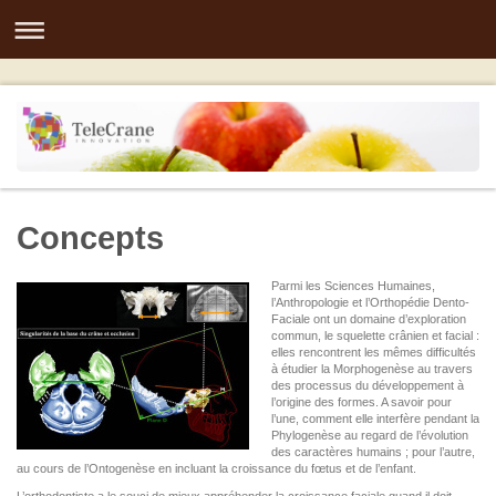
Concepts
Parmi les Sciences Humaines,
l’Anthropologie et l’Orthopédie Dento-
Faciale ont un domaine d’exploration
commun, le squelette crânien et facial :
elles rencontrent les mêmes difficultés
à étudier la Morphogenèse au travers
des processus du développement à
l’origine des formes. A savoir pour
l’une, comment elle interfère pendant la
Phylogenèse au regard de l’évolution
des caractères humains ; pour l’autre,
au cours de l’Ontogenèse en incluant la croissance du fœtus et de l’enfant.
L’orthodontiste a le souci de mieux appréhender la croissance faciale quand il doit